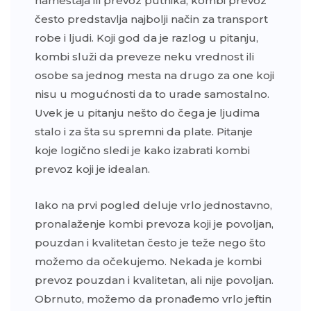
nameštaja ili prevoz putnika, kombi prevoz
često predstavlja najbolji način za transport
robe i ljudi. Koji god da je razlog u pitanju,
kombi služi da preveze neku vrednost ili
osobe sa jednog mesta na drugo za one koji
nisu u mogućnosti da to urade samostalno.
Uvek je u pitanju nešto do čega je ljudima
stalo i za šta su spremni da plate. Pitanje
koje logično sledi je kako izabrati kombi
prevoz koji je idealan.
Iako na prvi pogled deluje vrlo jednostavno,
pronalaženje kombi prevoza koji je povoljan,
pouzdan i kvalitetan često je teže nego što
možemo da očekujemo. Nekada je kombi
prevoz pouzdan i kvalitetan, ali nije povoljan.
Obrnuto, možemo da pronađemo vrlo jeftin