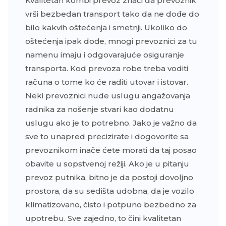
Kvalitetan kombi prevoz znači da prevoznik
vrši bezbedan transport tako da ne dođe do
bilo kakvih oštećenja i smetnji. Ukoliko do
oštećenja ipak dođe, mnogi prevoznici za tu
namenu imaju i odgovarajuće osiguranje
transporta. Kod prevoza robe treba voditi
računa o tome ko će raditi utovar i istovar.
Neki prevoznici nude uslugu angažovanja
radnika za nošenje stvari kao dodatnu
uslugu ako je to potrebno. Jako je važno da
sve to unapred precizirate i dogovorite sa
prevoznikom inače ćete morati da taj posao
obavite u sopstvenoj režiji. Ako je u pitanju
prevoz putnika, bitno je da postoji dovoljno
prostora, da su sedišta udobna, da je vozilo
klimatizovano, čisto i potpuno bezbedno za
upotrebu. Sve zajedno, to čini kvalitetan