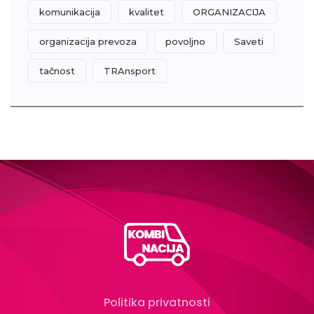
komunikacija
kvalitet
ORGANIZACIJA
organizacija prevoza
povoljno
Saveti
tačnost
TRAnsport
Politika privatnosti