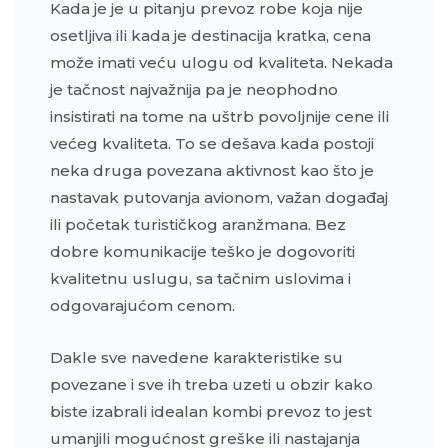
Kada je je u pitanju prevoz robe koja nije
osetljiva ili kada je destinacija kratka, cena
može imati veću ulogu od kvaliteta. Nekada
je tačnost najvažnija pa je neophodno
insistirati na tome na uštrb povoljnije cene ili
većeg kvaliteta. To se dešava kada postoji
neka druga povezana aktivnost kao što je
nastavak putovanja avionom, važan događaj
ili početak turističkog aranžmana. Bez
dobre komunikacije teško je dogovoriti
kvalitetnu uslugu, sa tačnim uslovima i
odgovarajućom cenom.
Dakle sve navedene karakteristike su
povezane i sve ih treba uzeti u obzir kako
biste izabrali idealan kombi prevoz to jest
umanjili mogućnost greške ili nastajanja