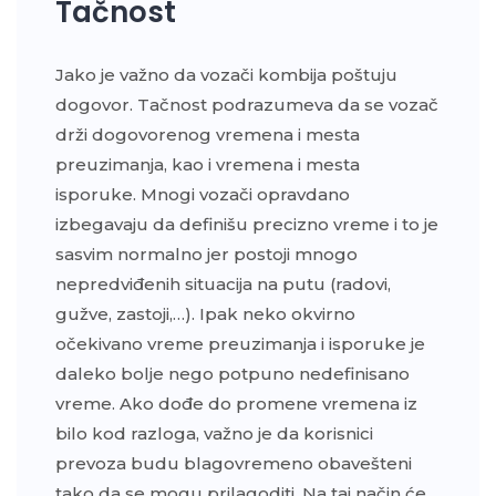
Tačnost
Jako je važno da vozači kombija poštuju
dogovor. Tačnost podrazumeva da se vozač
drži dogovorenog vremena i mesta
preuzimanja, kao i vremena i mesta
isporuke. Mnogi vozači opravdano
izbegavaju da definišu precizno vreme i to je
sasvim normalno jer postoji mnogo
nepredviđenih situacija na putu (radovi,
gužve, zastoji,…). Ipak neko okvirno
očekivano vreme preuzimanja i isporuke je
daleko bolje nego potpuno nedefinisano
vreme. Ako dođe do promene vremena iz
bilo kod razloga, važno je da korisnici
prevoza budu blagovremeno obavešteni
tako da se mogu prilagoditi. Na taj način će