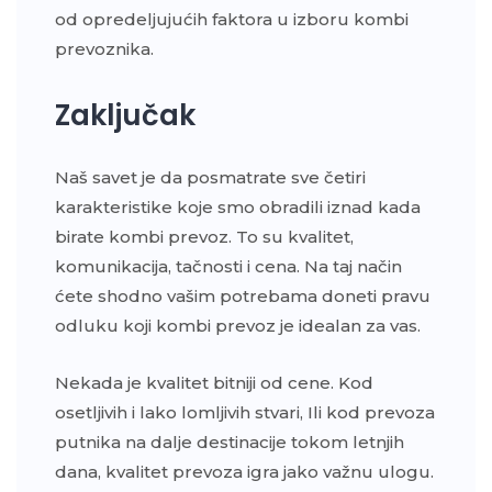
od opredeljujućih faktora u izboru kombi
prevoznika.
Zaključak
Naš savet je da posmatrate sve četiri
karakteristike koje smo obradili iznad kada
birate kombi prevoz. To su kvalitet,
komunikacija, tačnosti i cena. Na taj način
ćete shodno vašim potrebama doneti pravu
odluku koji kombi prevoz je idealan za vas.
Nekada je kvalitet bitniji od cene. Kod
osetljivih i lako lomljivih stvari, Ili kod prevoza
putnika na dalje destinacije tokom letnjih
dana, kvalitet prevoza igra jako važnu ulogu.