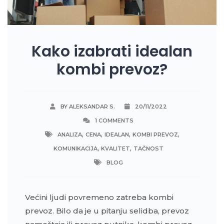
Kako izabrati idealan
kombi prevoz?
BY ALEKSANDAR S.
20/11/2022
1 COMMENTS
,
,
,
,
ANALIZA
CENA
IDEALAN
KOMBI PREVOZ
,
,
KOMUNIKACIJA
KVALITET
TAČNOST
BLOG
Većini ljudi povremeno zatreba kombi
prevoz. Bilo da je u pitanju selidba, prevoz