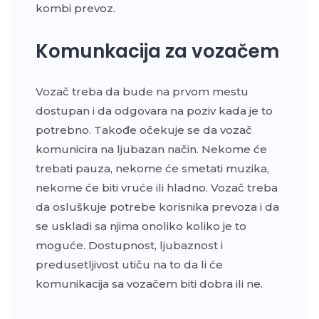
kombi prevoz.
Komunkacija za vozačem
Vozač treba da bude na prvom mestu
dostupan i da odgovara na poziv kada je to
potrebno. Takođe očekuje se da vozač
komunicira na ljubazan način. Nekome će
trebati pauza, nekome će smetati muzika,
nekome će biti vruće ili hladno. Vozač treba
da osluškuje potrebe korisnika prevoza i da
se uskladi sa njima onoliko koliko je to
moguće. Dostupnost, ljubaznost i
predusetljivost utiču na to da li će
komunikacija sa vozačem biti dobra ili ne.